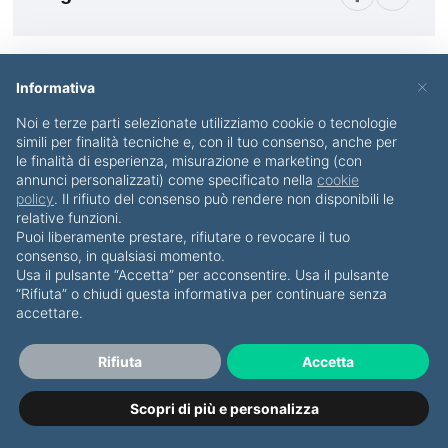
×
Informativa
Noi e terze parti selezionate utilizziamo cookie o tecnologie
simili per finalità tecniche e, con il tuo consenso, anche per
le finalità di esperienza, misurazione e marketing (con
annunci personalizzati) come specificato nella
cookie
policy
. Il rifiuto del consenso può rendere non disponibili le
relative funzioni.
Puoi liberamente prestare, rifiutare o revocare il tuo
consenso, in qualsiasi momento.
Usa il pulsante “Accetta” per acconsentire. Usa il pulsante
Unisciti al mio canale
Telegram
per ricevere una
“Rifiuta” o chiudi questa informativa per continuare senza
accettare.
notifica ogni volta che pubblico un nuovo articolo
sul Blog e altre informazioni riservate solo agli
Rifiuta
Accetta
iscritti.
Scopri di più e personalizza