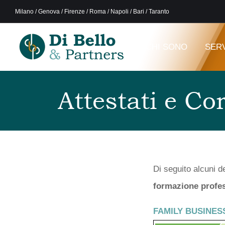
Milano / Genova / Firenze / Roma / Napoli / Bari / Taranto
CHI SONO
SERV
Attestati e Co
Di seguito alcuni de
formazione profe