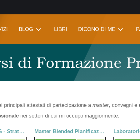
IZI
BLOG
LIBRI
DICONO DI ME
P
rsi di Formazione P
i principali attestati di partecipazione a
master
, convegni e
ssionale
nei settori di cui mi occupo maggiormente.
FAMILY BUSINESS - Strategie e strumenti per la Governance del patrimonio imprenditoriale familiare
Master Blended Pianificazione patrimoniale e wealth management