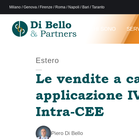
Milano / Genova / Firenze / Roma / Napoli / Bari / Taranto
CHI SONO
SERV
Estero
Le vendite a c
applicazione I
Intra-CEE
Piero Di Bello