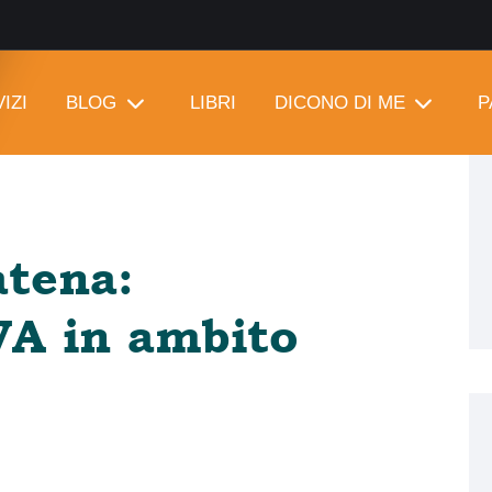
IZI
BLOG
LIBRI
DICONO DI ME
P
atena:
VA in ambito