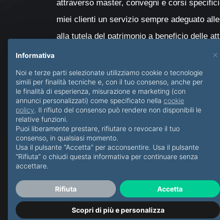
attraverso master, convegni e corsi specifici
miei clienti un servizio sempre adeguato alle
alla tutela del patrimonio a beneficio delle at
con particolare attenzione al passaggio genera
×
Informativa
minori e delle persone diversamente abili.
Noi e terze parti selezionate utilizziamo cookie o tecnologie
simili per finalità tecniche e, con il tuo consenso, anche per
le finalità di esperienza, misurazione e marketing (con
annunci personalizzati) come specificato nella
cookie
policy
. Il rifiuto del consenso può rendere non disponibili le
relative funzioni.
Puoi liberamente prestare, rifiutare o revocare il tuo
consenso, in qualsiasi momento.
Usa il pulsante “Accetta” per acconsentire. Usa il pulsante
“Rifiuta” o chiudi questa informativa per continuare senza
accettare.
Rifiuta
Accetta
Scopri di più e personalizza