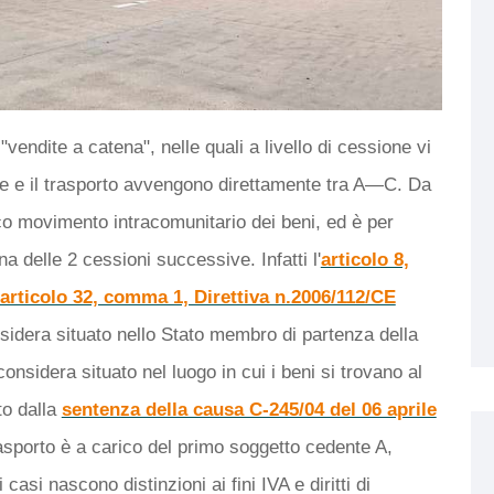
vendite a catena", nelle quali a livello di cessione vi
e e il trasporto avvengono direttamente tra A—C. Da
nico movimento intracomunitario dei beni, ed è per
 delle 2 cessioni successive. Infatti l'
articolo 8,
 articolo 32, comma 1, Direttiva n.2006/112/CE
onsidera situato nello Stato membro di partenza della
onsidera situato nel luogo in cui i beni si trovano al
to dalla
sentenza della causa C-245/04 del 06 aprile
rasporto è a carico del primo soggetto cedente A,
casi nascono distinzioni ai fini IVA e diritti di