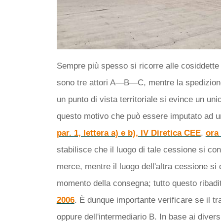
Sempre più spesso si ricorre alle cosiddette "
sono tre attori A—B—C, mentre la spedizion
un punto di vista territoriale si evince un u
questo motivo che può essere imputato ad una
par. 1, lettera a) e b), IV Diretica CEE
,
ora
stabilisce che il luogo di tale cessione si c
merce, mentre il luogo dell'altra cessione si c
momento della consegna; tutto questo ribadi
2006
. È dunque importante verificare se il t
oppure dell'intermediario B. In base ai diversi 