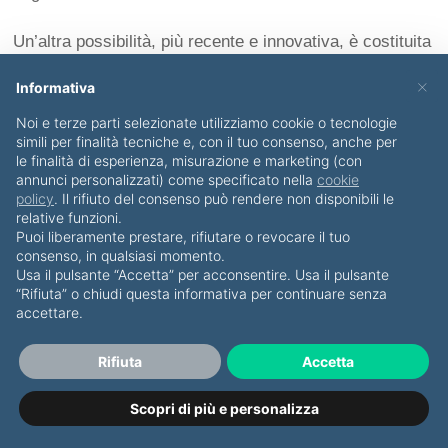
Un’altra possibilità, più recente e innovativa, è costituita
dal
mandato di protezione
. Anche se, in verità, è stato
×
Informativa
pensato per situazioni di futura incapacità, può essere
Noi e terze parti selezionate utilizziamo cookie o tecnologie
simili per finalità tecniche e, con il tuo consenso, anche per
strutturato in modo da attivarsi anche in presenza di
le finalità di esperienza, misurazione e marketing (con
situazioni patologiche, come la ludopatia, purché sia
annunci personalizzati) come specificato nella
cookie
policy
. Il rifiuto del consenso può rendere non disponibili le
esplicitamente previsto nell’Atto Istitutivo.
relative funzioni.
Puoi liberamente prestare, rifiutare o revocare il tuo
consenso, in qualsiasi momento.
Continuando l’approfondimento degli strumenti a
Usa il pulsante “Accetta” per acconsentire. Usa il pulsante
“Rifiuta” o chiudi questa informativa per continuare senza
disposizione, si trovano:
accettare.
Il
fondo patrimoniale
, che vincola determinati beni ai
Rifiuta
Accetta
bisogni della famiglia e li rende impignorabili dai
Scopri di più e personalizza
creditori (anche se vi sono dei limiti in caso di debiti
da gioco);