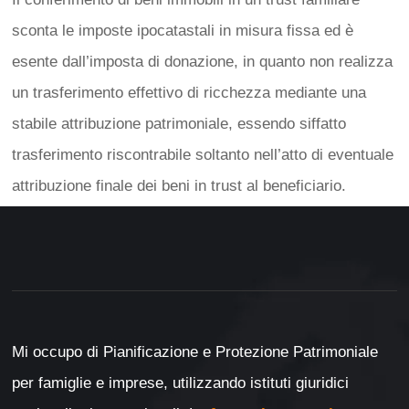
sconta le imposte ipocatastali in misura fissa ed è
esente dall’imposta di donazione, in quanto non realizza
un trasferimento effettivo di ricchezza mediante una
stabile attribuzione patrimoniale, essendo siffatto
trasferimento riscontrabile soltanto nell’atto di eventuale
attribuzione finale dei beni in trust al beneficiario.
Mi occupo di Pianificazione e Protezione Patrimoniale
per famiglie e imprese, utilizzando istituti giuridici