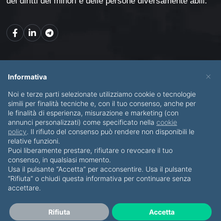
dei diritti dei minori e delle persone diversamente abili.
Mappa del sito
×
Informativa
Noi e terze parti selezionate utilizziamo cookie o tecnologie
CHI SONO
SERVIZI
simili per finalità tecniche e, con il tuo consenso, anche per
le finalità di esperienza, misurazione e marketing (con
BLOG
CONTATTI
annunci personalizzati) come specificato nella
cookie
policy
. Il rifiuto del consenso può rendere non disponibili le
relative funzioni.
Puoi liberamente prestare, rifiutare o revocare il tuo
consenso, in qualsiasi momento.
Usa il pulsante “Accetta” per acconsentire. Usa il pulsante
© Copyright 2012-2026 Piero Di Bello & Partners
“Rifiuta” o chiudi questa informativa per continuare senza
accettare.
Tutti i diritti riservati
·
Privacy Policy
·
Cookies
P.IVA IT07911820723
Rifiuta
Accetta