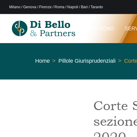
Milano / Genova / Firenze / Roma / Napoli / Bari / Taranto
CHI SONO
SERV
Home
Pillole Giurisprudenziali
Corte
Corte 
sezione
2020