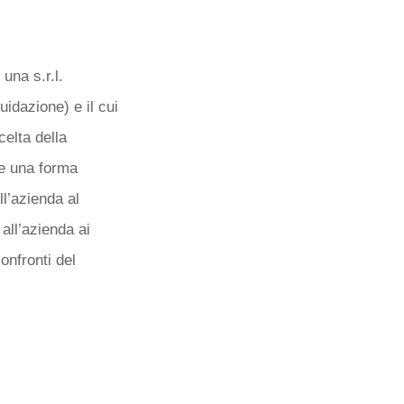
 una s.r.l.
idazione) e il cui
celta della
ce una forma
ll’azienda al
 all’azienda ai
confronti del