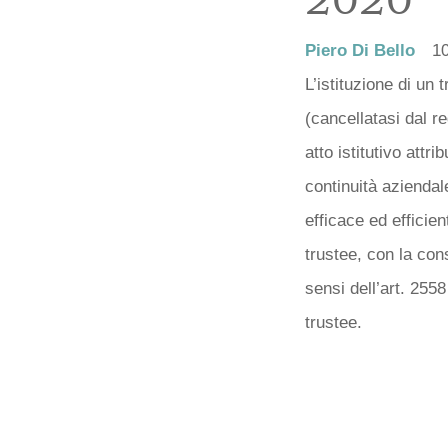
Piero Di Bello
10
L’istituzione di un t
(cancellatasi dal r
atto istitutivo attri
continuità aziendal
efficace ed efficien
trustee, con la cons
sensi dell’art. 2558 
trustee.