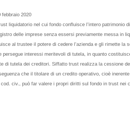
 febbraio 2020
rust liquidatorio nel cui fondo confluisce l’intero patrimonio di
egistro delle imprese senza essersi previamente messa in liqu
buisce al trustee il potere di cedere l’azienda e gli rimette la s
e persegue interessi meritevoli di tutela, in quanto costituis
te di tutela dei creditori. Siffatto trust realizza la cessione de
eguenza che il titolare di un credito operativo, cioè inerente
cod. civ., può far valere i propri diritti sul fondo in trust nei 