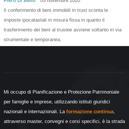
Piero Di Bello
03 novembre 2020
Il conferimento di beni immobili in trust sconta le
imposte ipocatastali in misura fissa in quanto il
trasferimento dei beni al trustee avviene soltanto in via
strumentale e temporanea.
Mi occupo di Pianificazione e Protezione Patrimoniale
per famiglie e imprese, utilizzando istituti giuridici
nazionali e internazionali. La
formazione continua
,
attraverso master, convegni e corsi specifici, è la strada