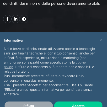
dei diritti dei minori e delle persone diversamente abili.
Mappa del sito
×
Informativa
Noi e terze parti selezionate utilizziamo cookie o tecnologie
CHI SONO
SERVIZI
simili per finalità tecniche e, con il tuo consenso, anche per
le finalità di esperienza, misurazione e marketing (con
BLOG
CONTATTI
annunci personalizzati) come specificato nella
cookie
policy
. Il rifiuto del consenso può rendere non disponibili le
relative funzioni.
Puoi liberamente prestare, rifiutare o revocare il tuo
consenso, in qualsiasi momento.
Usa il pulsante “Accetta” per acconsentire. Usa il pulsante
© Copyright 2012-2026 Piero Di Bello & Partners
“Rifiuta” o chiudi questa informativa per continuare senza
accettare.
Tutti i diritti riservati
·
Privacy Policy
·
Cookies
P.IVA IT07911820723
Rifiuta
Accetta