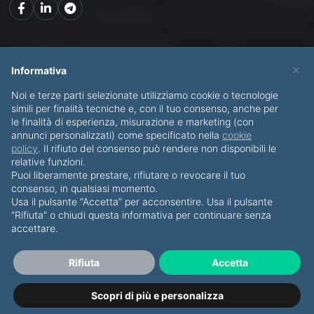
Mappa del sito
×
Informativa
Noi e terze parti selezionate utilizziamo cookie o tecnologie
CHI SONO
SERVIZI
simili per finalità tecniche e, con il tuo consenso, anche per
le finalità di esperienza, misurazione e marketing (con
BLOG
CONTATTI
annunci personalizzati) come specificato nella
cookie
policy
. Il rifiuto del consenso può rendere non disponibili le
relative funzioni.
Puoi liberamente prestare, rifiutare o revocare il tuo
consenso, in qualsiasi momento.
Usa il pulsante “Accetta” per acconsentire. Usa il pulsante
© Copyright 2012-2026 Piero Di Bello & Partners
“Rifiuta” o chiudi questa informativa per continuare senza
accettare.
Tutti i diritti riservati
·
Privacy Policy
·
Cookies
P.IVA IT07911820723
Rifiuta
Accetta
Sviluppato da Namea.it
Scopri di più e personalizza