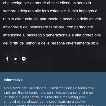
che scelgo per garantire ai miei clienti un servizio
sempre adeguato alle loro esigenze. Il mio impegno è
rivolto alla tutela del patrimonio a beneficio delle attività
aziendali e del benessere familiare, con particolare
attenzione al passaggio generazionale e alla protezione
dei diritti dei minori e delle persone diversamente abili.
Mappa del sito
×
Informativa
Noi e terze parti selezionate utilizziamo cookie o tecnologie
CHI SONO
SERVIZI
simili per finalità tecniche e, con il tuo consenso, anche per
le finalità di esperienza, misurazione e marketing (con
BLOG
CONTATTI
annunci personalizzati) come specificato nella
cookie
policy
. Il rifiuto del consenso può rendere non disponibili le