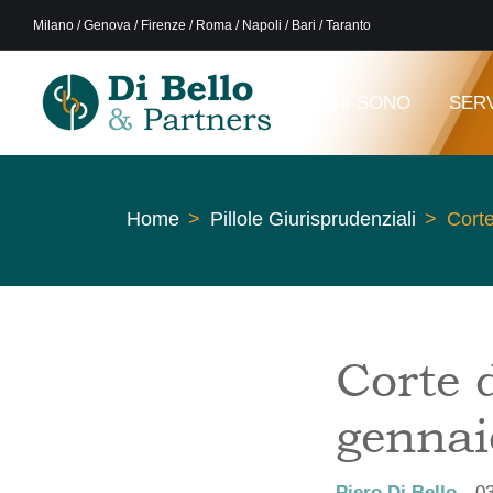
Milano / Genova / Firenze / Roma / Napoli / Bari / Taranto
CHI SONO
SERV
Home
Pillole Giurisprudenziali
Corte
Corte 
gennai
Piero Di Bello
0