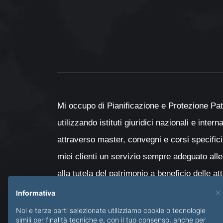
Mi occupo di Pianificazione e Protezione Pat
utilizzando istituti giuridici nazionali e inter
attraverso master, convegni e corsi specifici
miei clienti un servizio sempre adeguato alle
alla tutela del patrimonio a beneficio delle at
con particolare attenzione al passaggio genera
×
Informativa
minori e delle persone diversamente abili.
Noi e terze parti selezionate utilizziamo cookie o tecnologie
simili per finalità tecniche e, con il tuo consenso, anche per