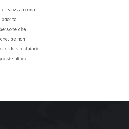
va realizzato una
 aderito
e persone che
iche, se non
accordo simulatorio
queste ultime.