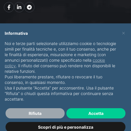
Mappa del sito
×
Informativa
Noi e terze parti selezionate utilizziamo cookie o tecnologie
CHI SONO
SERVIZI
simili per finalità tecniche e, con il tuo consenso, anche per
le finalità di esperienza, misurazione e marketing (con
BLOG
CONTATTI
annunci personalizzati) come specificato nella
cookie
policy
. Il rifiuto del consenso può rendere non disponibili le
relative funzioni.
Puoi liberamente prestare, rifiutare o revocare il tuo
consenso, in qualsiasi momento.
Usa il pulsante “Accetta” per acconsentire. Usa il pulsante
© Copyright 2012-2026 Piero Di Bello & Partners
“Rifiuta” o chiudi questa informativa per continuare senza
accettare.
Tutti i diritti riservati
·
Privacy Policy
·
Cookies
P.IVA IT07911820723
Rifiuta
Accetta
Sviluppato da Namea.it
Scopri di più e personalizza