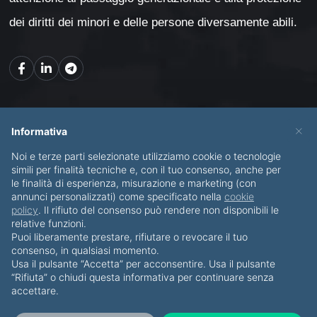
dei diritti dei minori e delle persone diversamente abili.
Mappa del sito
×
Informativa
Noi e terze parti selezionate utilizziamo cookie o tecnologie
CHI SONO
SERVIZI
simili per finalità tecniche e, con il tuo consenso, anche per
le finalità di esperienza, misurazione e marketing (con
BLOG
CONTATTI
annunci personalizzati) come specificato nella
cookie
policy
. Il rifiuto del consenso può rendere non disponibili le
relative funzioni.
Puoi liberamente prestare, rifiutare o revocare il tuo
consenso, in qualsiasi momento.
Usa il pulsante “Accetta” per acconsentire. Usa il pulsante
© Copyright 2012-2026 Piero Di Bello & Partners
“Rifiuta” o chiudi questa informativa per continuare senza
accettare.
Tutti i diritti riservati
·
Privacy Policy
·
Cookies