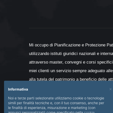
Mi occupo di Pianificazione e Protezione Pat
utilizzando istituti giuridici nazionali e inter
attraverso master, convegni e corsi specifici
miei clienti un servizio sempre adeguato alle
alla tutela del patrimonio a beneficio delle at
con particolare attenzione al passaggio genera
×
Informativa
minori e delle persone diversamente abili.
Noi e terze parti selezionate utilizziamo cookie o tecnologie
simili per finalità tecniche e, con il tuo consenso, anche per
le finalità di esperienza, misurazione e marketing (con
annunci personalizzati) come specificato nella
cookie