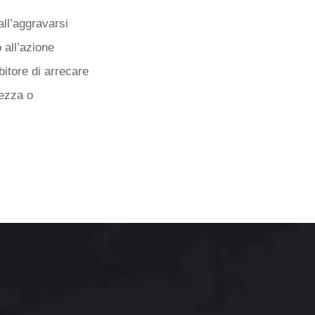
all’aggravarsi
 all’azione
itore di arrecare
lezza o