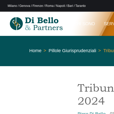
Milano / Genova / Firenze / Roma / Napoli / Bari / Taranto
CHI SONO
SERV
Home
Pillole Giurisprudenziali
Tribu
Tribun
2024
Piero Di Bello
0