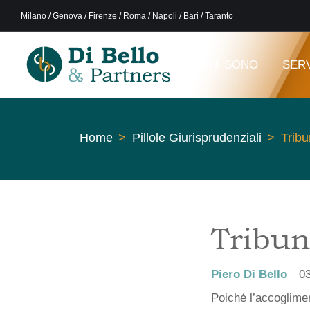
Milano / Genova / Firenze / Roma / Napoli / Bari / Taranto
CHI SONO
SERV
Home
Pillole Giurisprudenziali
Tribu
Tribun
Piero Di Bello
0
Poiché l’accoglimen