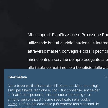
Mi occupo di Pianificazione e Protezione Pat
utilizzando istituti giuridici nazionali e inter
attraverso master, convegni e corsi specifici
miei clienti un servizio sempre adeguato alle
alla tutela del patrimonio a beneficio delle at
con particolare attenzione al passaggio genera
×
Informativa
minori e delle persone diversamente abili.
Noi e terze parti selezionate utilizziamo cookie o tecnologie
simili per finalità tecniche e, con il tuo consenso, anche per
le finalità di esperienza, misurazione e marketing (con
annunci personalizzati) come specificato nella
cookie
policy
. Il rifiuto del consenso può rendere non disponibili le