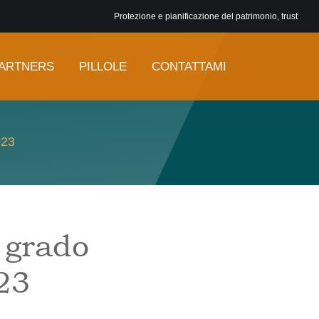
Protezione e pianificazione del patrimonio, trust
ARTNERS
PILLOLE
CONTATTAMI
023
I grado
23