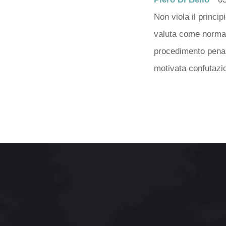
Non viola il princip
valuta come normali
procedimento penale
motivata confutazio