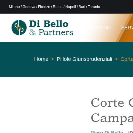
Milano / Genova / Firenze / Roma / Napoli / Bari / Taranto
CHI SONO
SERV
Home
Pillole Giurisprudenziali
Corte
Corte G
Campan
Piero Di Bello
0