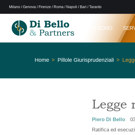
Milano / Genova / Firenze / Roma / Napoli / Bari / Taranto
CHI SONO
SERV
Home
Pillole Giurisprudenziali
Legg
Legge 
Piero Di Bello
0
Ratifica ed esecuzi