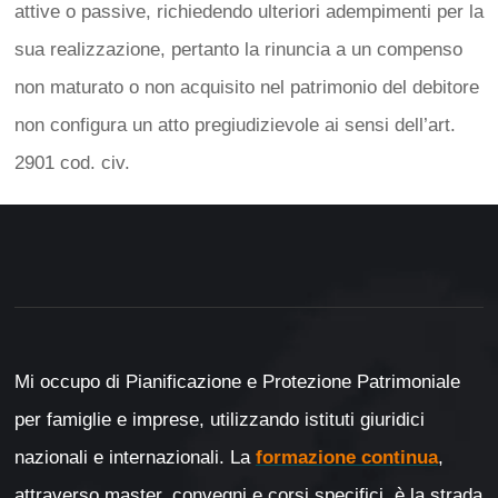
attive o passive, richiedendo ulteriori adempimenti per la
sua realizzazione, pertanto la rinuncia a un compenso
non maturato o non acquisito nel patrimonio del debitore
non configura un atto pregiudizievole ai sensi dell’art.
2901 cod. civ.
Mi occupo di Pianificazione e Protezione Patrimoniale
per famiglie e imprese, utilizzando istituti giuridici
nazionali e internazionali. La
formazione continua
,
attraverso master, convegni e corsi specifici, è la strada