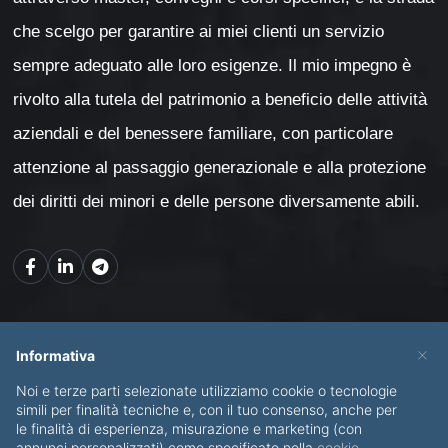
che scelgo per garantire ai miei clienti un servizio
sempre adeguato alle loro esigenze. Il mio impegno è
rivolto alla tutela del patrimonio a beneficio delle attività
aziendali e del benessere familiare, con particolare
attenzione al passaggio generazionale e alla protezione
dei diritti dei minori e delle persone diversamente abili.
Mappa del sito
×
Informativa
Noi e terze parti selezionate utilizziamo cookie o tecnologie
CHI SONO
SERVIZI
simili per finalità tecniche e, con il tuo consenso, anche per
le finalità di esperienza, misurazione e marketing (con
BLOG
CONTATTI
annunci personalizzati) come specificato nella
cookie