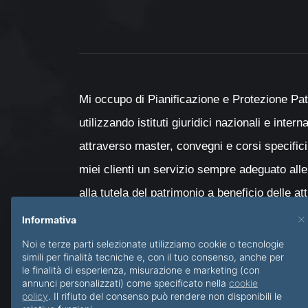
Mi occupo di Pianificazione e Protezione Pat
utilizzando istituti giuridici nazionali e inter
attraverso master, convegni e corsi specifici
miei clienti un servizio sempre adeguato alle
alla tutela del patrimonio a beneficio delle at
con particolare attenzione al passaggio genera
×
Informativa
minori e delle persone diversamente abili.
Noi e terze parti selezionate utilizziamo cookie o tecnologie
simili per finalità tecniche e, con il tuo consenso, anche per
le finalità di esperienza, misurazione e marketing (con
annunci personalizzati) come specificato nella
cookie
policy
. Il rifiuto del consenso può rendere non disponibili le