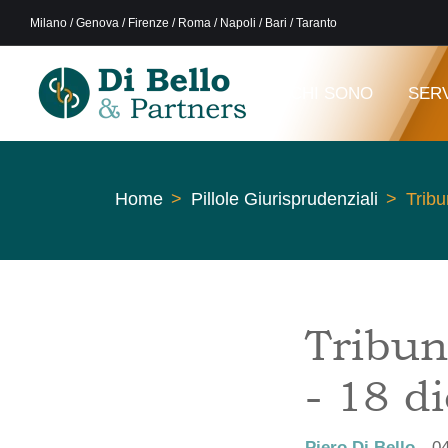
Milano / Genova / Firenze / Roma / Napoli / Bari / Taranto
CHI SONO
SERV
Home
Pillole Giurisprudenziali
Tribu
Tribun
- 18 d
Piero Di Bello
04