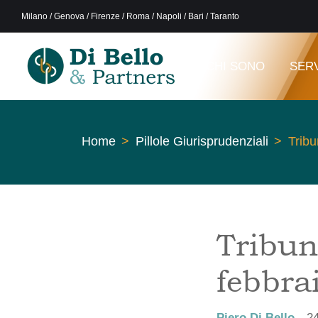
Milano / Genova / Firenze / Roma / Napoli / Bari / Taranto
CHI SONO
SERV
Home
Pillole Giurisprudenziali
Tribu
Tribun
febbra
Piero Di Bello
24