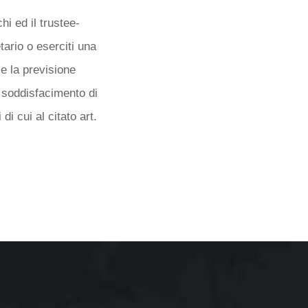
i ed il trustee-
etario o eserciti una
le la previsione
il soddisfacimento di
di cui al citato art.