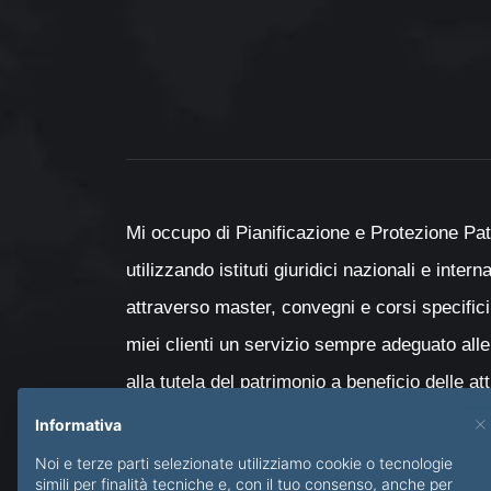
Mi occupo di Pianificazione e Protezione Pat
utilizzando istituti giuridici nazionali e inter
attraverso master, convegni e corsi specifici
miei clienti un servizio sempre adeguato alle
alla tutela del patrimonio a beneficio delle at
con particolare attenzione al passaggio genera
×
Informativa
minori e delle persone diversamente abili.
Noi e terze parti selezionate utilizziamo cookie o tecnologie
simili per finalità tecniche e, con il tuo consenso, anche per