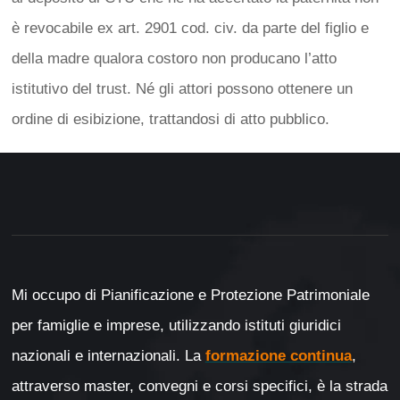
è revocabile ex art. 2901 cod. civ. da parte del figlio e
della madre qualora costoro non producano l’atto
istitutivo del trust. Né gli attori possono ottenere un
ordine di esibizione, trattandosi di atto pubblico.
Mi occupo di Pianificazione e Protezione Patrimoniale
per famiglie e imprese, utilizzando istituti giuridici
nazionali e internazionali. La
formazione continua
,
attraverso master, convegni e corsi specifici, è la strada