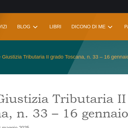
IZI
BLOG
LIBRI
DICONO DI ME
P
 Giustizia Tributaria II grado Toscana, n. 33 – 16 genna
iustizia Tributaria I
a, n. 33 – 16 gennai
6 maggio 2025