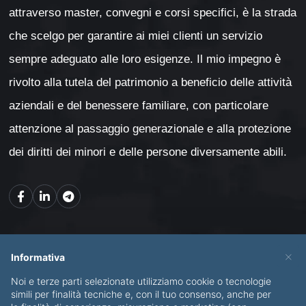
attraverso master, convegni e corsi specifici, è la strada
che scelgo per garantire ai miei clienti un servizio
sempre adeguato alle loro esigenze. Il mio impegno è
rivolto alla tutela del patrimonio a beneficio delle attività
aziendali e del benessere familiare, con particolare
attenzione al passaggio generazionale e alla protezione
dei diritti dei minori e delle persone diversamente abili.
Mappa del sito
×
Informativa
Noi e terze parti selezionate utilizziamo cookie o tecnologie
CHI SONO
SERVIZI
simili per finalità tecniche e, con il tuo consenso, anche per