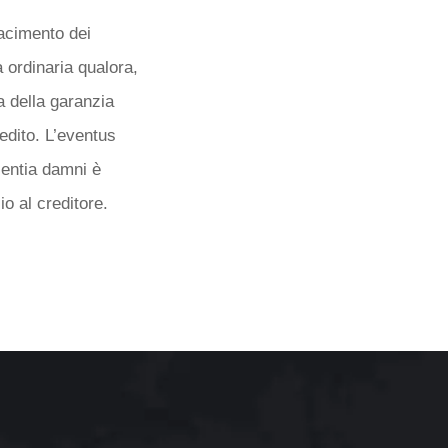
facimento dei
a ordinaria qualora,
a della garanzia
redito. L’eventus
ientia damni è
o al creditore.