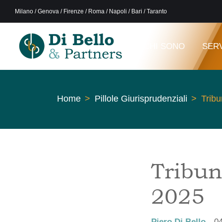
Milano / Genova / Firenze / Roma / Napoli / Bari / Taranto
CHI SONO
SERV
Home
Pillole Giurisprudenziali
Tribu
Tribun
2025
Piero Di Bello
0