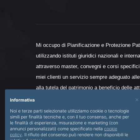
Mi occupo di Pianificazione e Protezione Pat
utilizzando istituti giuridici nazionali e inter
attraverso master, convegni e corsi specifici
miei clienti un servizio sempre adeguato alle
alla tutela del patrimonio a beneficio delle at
con particolare attenzione al passaggio genera
×
Informativa
minori e delle persone diversamente abili.
Noi e terze parti selezionate utilizziamo cookie o tecnologie
simili per finalità tecniche e, con il tuo consenso, anche per
le finalità di esperienza, misurazione e marketing (con
annunci personalizzati) come specificato nella
cookie
policy
. Il rifiuto del consenso può rendere non disponibili le