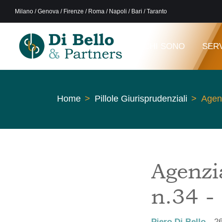
Milano / Genova / Firenze / Roma / Napoli / Bari / Taranto
CHI SONO
SERV
Home
Pillole Giurisprudenziali
Agenz
Agenzia
n.34 -
Piero Di Bello
2