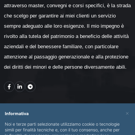
attraverso master, convegni e corsi specifici, è la strada
che scelgo per garantire ai miei clienti un servizio
sempre adeguato alle loro esigenze. Il mio impegno è
rivolto alla tutela del patrimonio a beneficio delle attività
aziendali e del benessere familiare, con particolare
attenzione al passaggio generazionale e alla protezione
dei diritti dei minori e delle persone diversamente abili.
Mappa del sito
×
Informativa
Noi e terze parti selezionate utilizziamo cookie o tecnologie
CHI SONO
SERVIZI
simili per finalità tecniche e, con il tuo consenso, anche per