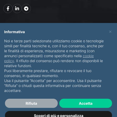
Mappa del sito
×
Informativa
Noi e terze parti selezionate utilizziamo cookie o tecnologie
CHI SONO
SERVIZI
simili per finalità tecniche e, con il tuo consenso, anche per
le finalità di esperienza, misurazione e marketing (con
BLOG
CONTATTI
annunci personalizzati) come specificato nella
cookie
policy
. Il rifiuto del consenso può rendere non disponibili le
relative funzioni.
Puoi liberamente prestare, rifiutare o revocare il tuo
consenso, in qualsiasi momento.
Usa il pulsante “Accetta” per acconsentire. Usa il pulsante
© Copyright 2012-2026 Piero Di Bello & Partners
“Rifiuta” o chiudi questa informativa per continuare senza
accettare.
Tutti i diritti riservati
·
Privacy Policy
·
Cookies
P.IVA IT07911820723
Rifiuta
Accetta
Sviluppato da Namea.it
Scopri di più e personalizza