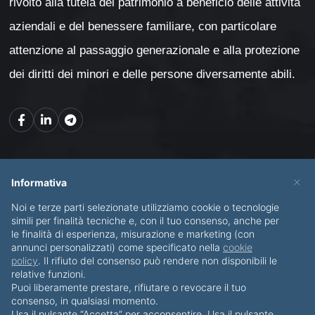
rivolto alla tutela del patrimonio a beneficio delle attività
aziendali e del benessere familiare, con particolare
attenzione al passaggio generazionale e alla protezione
dei diritti dei minori e delle persone diversamente abili.
Mappa del sito
×
Informativa
Noi e terze parti selezionate utilizziamo cookie o tecnologie
CHI SONO
SERVIZI
simili per finalità tecniche e, con il tuo consenso, anche per
le finalità di esperienza, misurazione e marketing (con
BLOG
CONTATTI
annunci personalizzati) come specificato nella
cookie
policy
. Il rifiuto del consenso può rendere non disponibili le
relative funzioni.
Puoi liberamente prestare, rifiutare o revocare il tuo
consenso, in qualsiasi momento.
Usa il pulsante “Accetta” per acconsentire. Usa il pulsante