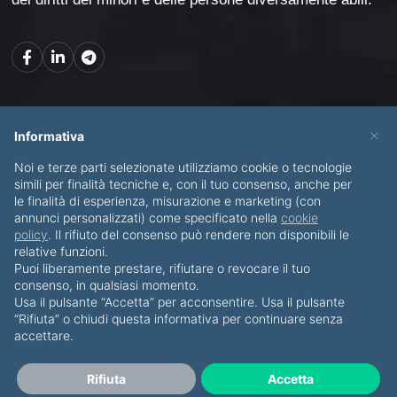
Mappa del sito
×
Informativa
Noi e terze parti selezionate utilizziamo cookie o tecnologie
CHI SONO
SERVIZI
simili per finalità tecniche e, con il tuo consenso, anche per
le finalità di esperienza, misurazione e marketing (con
BLOG
CONTATTI
annunci personalizzati) come specificato nella
cookie
policy
. Il rifiuto del consenso può rendere non disponibili le
relative funzioni.
Puoi liberamente prestare, rifiutare o revocare il tuo
consenso, in qualsiasi momento.
Usa il pulsante “Accetta” per acconsentire. Usa il pulsante
© Copyright 2012-2026 Piero Di Bello & Partners
“Rifiuta” o chiudi questa informativa per continuare senza
accettare.
Tutti i diritti riservati
·
Privacy Policy
·
Cookies
P.IVA IT07911820723
Rifiuta
Accetta
Sviluppato da Namea.it