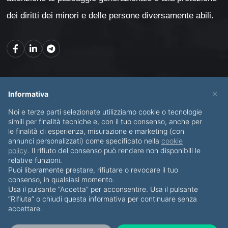
dei diritti dei minori e delle persone diversamente abili.
Mappa del sito
×
Informativa
Noi e terze parti selezionate utilizziamo cookie o tecnologie
CHI SONO
SERVIZI
simili per finalità tecniche e, con il tuo consenso, anche per
le finalità di esperienza, misurazione e marketing (con
BLOG
CONTATTI
annunci personalizzati) come specificato nella
cookie
policy
. Il rifiuto del consenso può rendere non disponibili le
relative funzioni.
Puoi liberamente prestare, rifiutare o revocare il tuo
consenso, in qualsiasi momento.
Usa il pulsante “Accetta” per acconsentire. Usa il pulsante
© Copyright 2012-2026 Piero Di Bello & Partners
“Rifiuta” o chiudi questa informativa per continuare senza
accettare.
Tutti i diritti riservati
·
Privacy Policy
·
Cookies