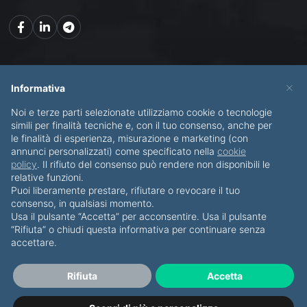
Mappa del sito
×
Informativa
Noi e terze parti selezionate utilizziamo cookie o tecnologie
CHI SONO
SERVIZI
simili per finalità tecniche e, con il tuo consenso, anche per
le finalità di esperienza, misurazione e marketing (con
BLOG
CONTATTI
annunci personalizzati) come specificato nella
cookie
policy
. Il rifiuto del consenso può rendere non disponibili le
relative funzioni.
Puoi liberamente prestare, rifiutare o revocare il tuo
consenso, in qualsiasi momento.
Usa il pulsante “Accetta” per acconsentire. Usa il pulsante
© Copyright 2012-2026 Piero Di Bello & Partners
“Rifiuta” o chiudi questa informativa per continuare senza
accettare.
Tutti i diritti riservati
·
Privacy Policy
·
Cookies
P.IVA IT07911820723
Rifiuta
Accetta
Sviluppato da Namea.it