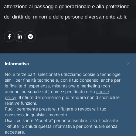
attenzione al passaggio generazionale e alla protezione
dei diritti dei minori e delle persone diversamente abili.
Mappa del sito
×
Informativa
Noi e terze parti selezionate utilizziamo cookie o tecnologie
CHI SONO
SERVIZI
simili per finalità tecniche e, con il tuo consenso, anche per
le finalità di esperienza, misurazione e marketing (con
BLOG
CONTATTI
annunci personalizzati) come specificato nella
cookie
policy
. Il rifiuto del consenso può rendere non disponibili le
relative funzioni.
Puoi liberamente prestare, rifiutare o revocare il tuo
consenso, in qualsiasi momento.
Usa il pulsante “Accetta” per acconsentire. Usa il pulsante
© Copyright 2012-2026 Piero Di Bello & Partners
“Rifiuta” o chiudi questa informativa per continuare senza
accettare.
Tutti i diritti riservati
·
Privacy Policy
·
Cookies