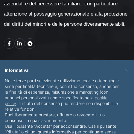
aziendali e del benessere familiare, con particolare
attenzione al passaggio generazionale e alla protezione
dei diritti dei minori e delle persone diversamente abili.
Mappa del sito
×
Informativa
Noi e terze parti selezionate utilizziamo cookie o tecnologie
CHI SONO
SERVIZI
simili per finalità tecniche e, con il tuo consenso, anche per
le finalità di esperienza, misurazione e marketing (con
BLOG
CONTATTI
annunci personalizzati) come specificato nella
cookie
policy
. Il rifiuto del consenso può rendere non disponibili le
relative funzioni.
Puoi liberamente prestare, rifiutare o revocare il tuo
consenso, in qualsiasi momento.
Usa il pulsante “Accetta” per acconsentire. Usa il pulsante
© Copyright 2012-2026 Piero Di Bello & Partners
“Rifiuta” o chiudi questa informativa per continuare senza